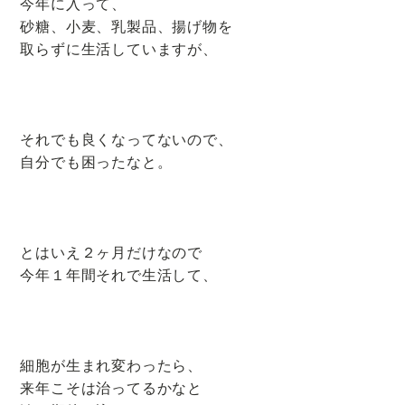
今年に入って、
り
砂糖、小麦、乳製品、揚げ物を
改
取らずに生活していますが、
善
が
得
意
それでも良くなってないので、
な
自分でも困ったなと。
ヨ
ガ
教
室
とはいえ２ヶ月だけなので
今年１年間それで生活して、
細胞が生まれ変わったら、
来年こそは治ってるかなと