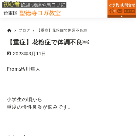
台
Skip
Skip
Skip
浅
東
to
to
to
草
区
primary
main
primary
駅・
松
が
navigation
content
sidebar
稲
ブログ
【重症】花粉症で体調不良￼
home
chevron_right
chevron_right
谷
荷
の
町
【重症】花粉症で体調不良￼
ヨ
駅
ガ
2023年3月11日
教
か
室
ら
な
From:品川隼人
徒
ら
歩
聖
徳
7
寺
分
ヨ
小学生の頃から
で
ガ
重度の慢性鼻炎が悩みです。
腰
教
室
痛・
肩
こ