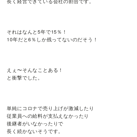
長く経営できている会社の割合です。
り
改
善
が
それはなんと5年で15％！
得
10年だと6％しか残ってないのだそう！
意
な
ヨ
ガ
えぇ〜そんなことある！
教
と衝撃でした。
室
単純にコロナで売り上げが激減したり
従業員への給料が支払えなかったり
後継者がいなかったりで
長く続かないそうです。