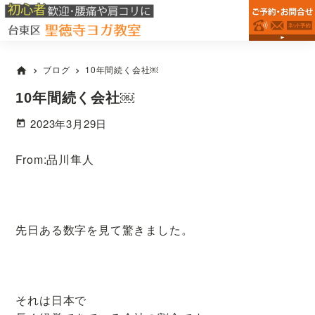
台
Skip
Skip
Skip
浅
東
to
to
to
草
区
primary
main
primary
駅・
松
が
navigation
content
sidebar
稲
ブログ
10年間続く会社￼
home
chevron_right
chevron_right
谷
荷
の
町
10年間続く会社￼
ヨ
駅
ガ
2023年3月29日
教
か
室
ら
な
From:品川隼人
徒
ら
歩
聖
徳
7
寺
分
ヨ
先日ある数字を見て驚きました。
で
ガ
腰
教
室
痛・
肩
それは日本で
こ