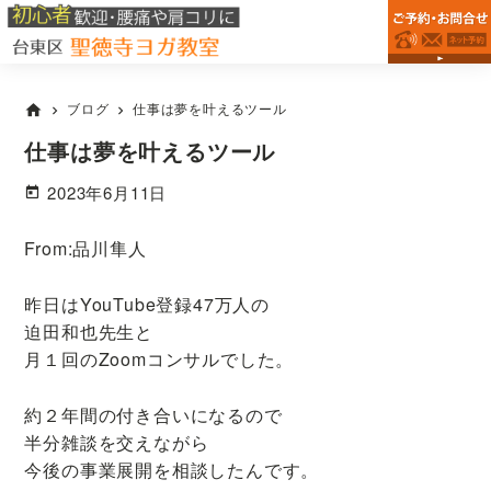
台
Skip
Skip
Skip
浅
東
to
to
to
草
区
primary
main
primary
駅・
松
が
navigation
content
sidebar
稲
ブログ
仕事は夢を叶えるツール
home
chevron_right
chevron_right
谷
荷
の
町
仕事は夢を叶えるツール
ヨ
駅
ガ
2023年6月11日
教
か
室
ら
な
From:品川隼人
徒
ら
歩
聖
昨日はYouTube登録47万人の
徳
7
迫田和也先生と
寺
分
ヨ
月１回のZoomコンサルでした。
で
ガ
腰
教
約２年間の付き合いになるので
室
痛・
半分雑談を交えながら
肩
今後の事業展開を相談したんです。
こ