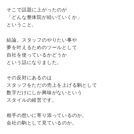
り
そこで話題に上がったのが
改
「どんな整体院が続いていくか」
善
ということ。
が
得
結論、スタッフのやりたい事や
意
夢を叶えるためのツールとして
な
自社を使っているかどうか
ヨ
という話になりました。
ガ
教
その反対にあるのは
室
スタッフをただの売上を上げる駒として
数字だけにしか興味がないという
スタイルの経営です。
相手の想いに寄り添っているのか。
会社の駒として見ているのか。